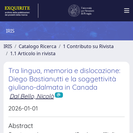
IRIS
IRIS
Catalogo Ricerca
1 Contributo su Rivista
1.1 Articolo in rivista
Tra lingua, memoria e dislocazione:
Diego Bastianutti e la soggettività
giuliano-dalmata in Canada
Dal Bello, Nicolò
2026-01-01
Abstract