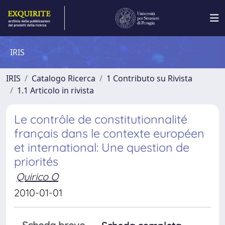
IRIS
IRIS
Catalogo Ricerca
1 Contributo su Rivista
1.1 Articolo in rivista
Le contrôle de constitutionnalité
français dans le contexte européen
et international: Une question de
priorités
Quirico O
2010-01-01