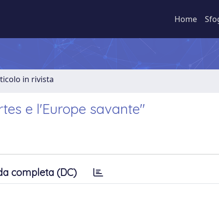
Home
Sfo
ticolo in rivista
tes e l'Europe savante"
da completa (DC)