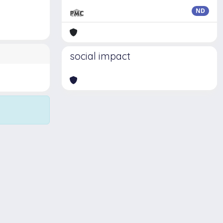
ND
social impact