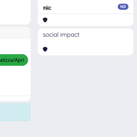
ND
social impact
alizza/Apri