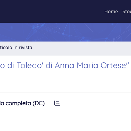
Home
Sfo
ticolo in rivista
to di Toledo' di Anna Maria Ortese"
a completa (DC)