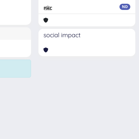
ND
social impact