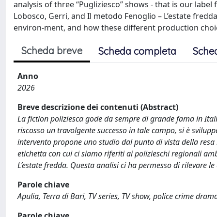
analysis of three “Pugliziesco” shows - that is our label f
Lobosco, Gerri, and Il metodo Fenoglio – L’estate fredd
environ-ment, and how these different production choice
Scheda breve
Scheda completa
Sche
Anno
2026
Breve descrizione dei contenuti (Abstract)
La fiction poliziesca gode da sempre di grande fama in It
riscosso un travolgente successo in tale campo, si è sviluppa
intervento propone uno studio dal punto di vista della resa l
etichetta con cui ci siamo riferiti ai polizieschi regionali a
L’estate fredda. Questa analisi ci ha permesso di rilevare le 
Parole chiave
Apulia, Terra di Bari, TV series, TV show, police crime drama
Parole chiave