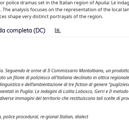
or police dramas set in the Italian region of Apulia: Le indagi
a. The analysis focuses on the representation of the local l
s shape very distinct portrayals of the region.
da completa (DC)
alia. Seguendo le orme di Il Commissario Montalbano, un prodott
to un filone di poliziesco all’italiana declinato in ottica regional
inguistica e dell’ambientazione di tre fiction di genere “puglizies
mbientati in Puglia: Le indagini di Lolita Lobosco, Gerri e Il metod
diverse immagini del territorio che restituiscono tali scelte di pr
, police procedural, re-gional Italian, dialect