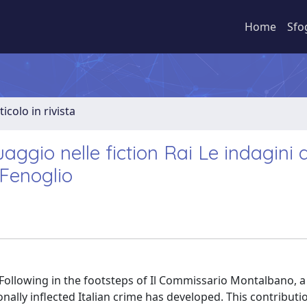
Home
Sfo
ticolo in rivista
guaggio nelle fiction Rai Le indagini d
 Fenoglio
. Following in the footsteps of Il Commissario Montalbano, a
ally inflected Italian crime has developed. This contributi