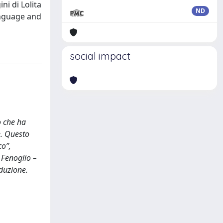
ni di Lolita
ND
anguage and
social impact
o che ha
e. Questo
co”,
o Fenoglio –
oduzione.