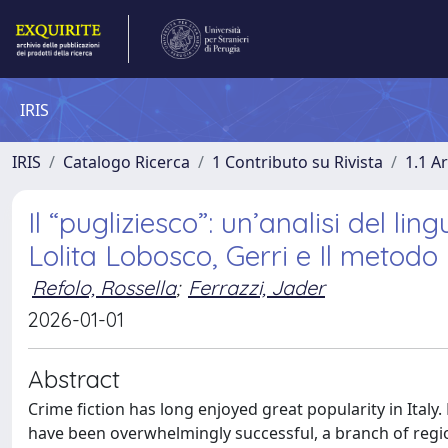
IRIS
IRIS
Catalogo Ricerca
1 Contributo su Rivista
1.1 Ar
Il “pugliziesco”: un’analisi del lin
Lolita Lobosco, Gerri e Il metodo
Refolo, Rossella
;
Ferrazzi, Jader
2026-01-01
Abstract
Crime fiction has long enjoyed great popularity in Italy
have been overwhelmingly successful, a branch of region