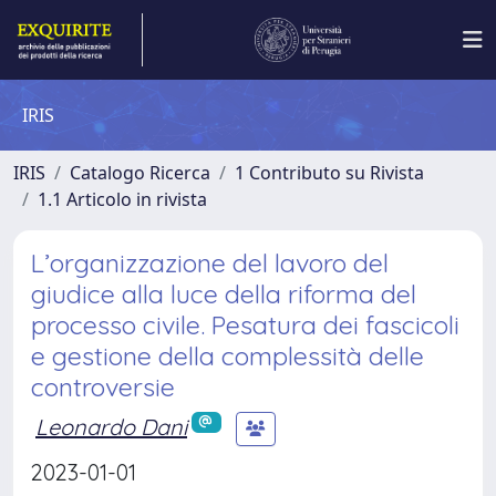
IRIS
IRIS
Catalogo Ricerca
1 Contributo su Rivista
1.1 Articolo in rivista
L’organizzazione del lavoro del
giudice alla luce della riforma del
processo civile. Pesatura dei fascicoli
e gestione della complessità delle
controversie
Leonardo Dani
2023-01-01