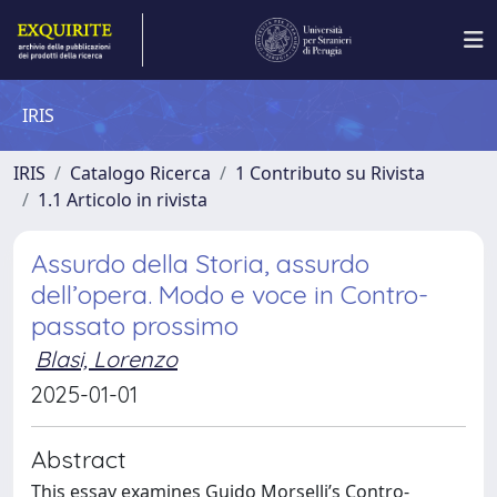
IRIS
IRIS
Catalogo Ricerca
1 Contributo su Rivista
1.1 Articolo in rivista
Assurdo della Storia, assurdo
dell’opera. Modo e voce in Contro-
passato prossimo
Blasi, Lorenzo
2025-01-01
Abstract
This essay examines Guido Morselli’s Contro-