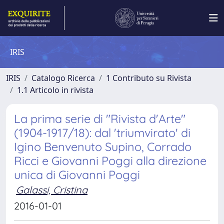
IRIS
IRIS
Catalogo Ricerca
1 Contributo su Rivista
1.1 Articolo in rivista
La prima serie di "Rivista d'Arte"
(1904-1917/18): dal 'triumvirato' di
Igino Benvenuto Supino, Corrado
Ricci e Giovanni Poggi alla direzione
unica di Giovanni Poggi
Galassi, Cristina
2016-01-01