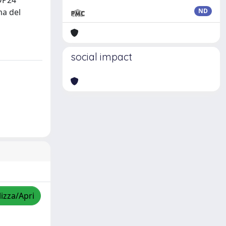
COP24
ma del
ND
social impact
lizza/Apri