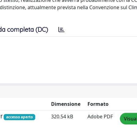
ello stesso, realizzazione che avverrà probabilmente con la 
a distinzione, attualmente prevista nella Convenzione sul Cli
da completa (DC)
Dimensione
Formato
df
320.54 kB
Adobe PDF
accesso aperto
Visua