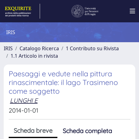
IRIS
IRIS
Catalogo Ricerca
1 Contributo su Rivista
1.1 Articolo in rivista
Paesaggi e vedute nella pittura
rinascimentale: il lago Trasimeno
come soggetto
LUNGHI E
2014-01-01
Scheda breve
Scheda completa