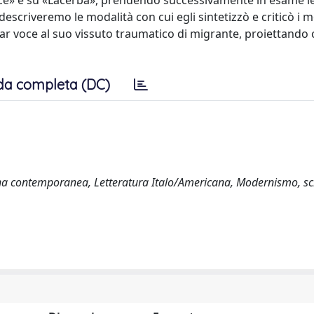
Voce» e su «Lacerba», prendendo successivamente in esame le
escriveremo le modalità con cui egli sintetizzò e criticò i m
ar voce al suo vissuto traumatico di migrante, proiettando c
da completa (DC)
ana contemporanea, Letteratura Italo/Americana, Modernismo, scr