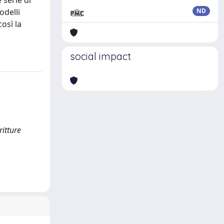
 serie di
odelli
ND
osì la
social impact
itture