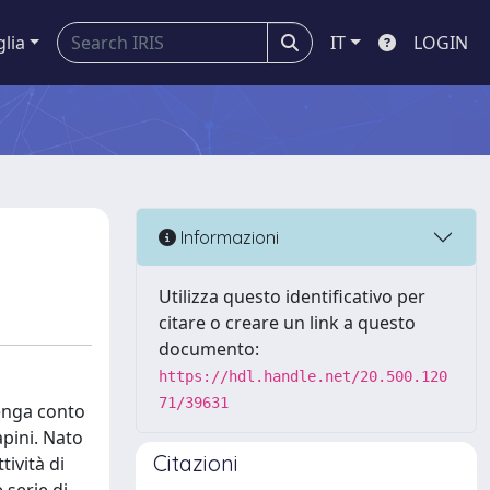
glia
IT
LOGIN
Informazioni
Utilizza questo identificativo per
citare o creare un link a questo
documento:
https://hdl.handle.net/20.500.120
71/39631
tenga conto
apini. Nato
Citazioni
tività di