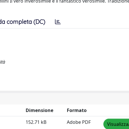
ini Il vero inverosimile e il fantastico verosimile. Tradizion
da completa (DC)
ità
Dimensione
Formato
152.71 kB
Adobe PDF
Visualizza