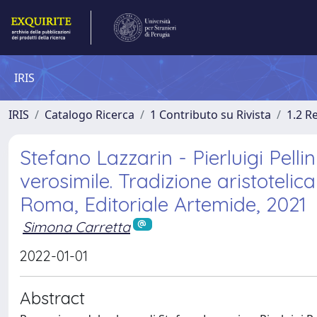
IRIS
IRIS
Catalogo Ricerca
1 Contributo su Rivista
1.2 R
Stefano Lazzarin - Pierluigi Pellini
verosimile. Tradizione aristotelic
Roma, Editoriale Artemide, 2021
Simona Carretta
2022-01-01
Abstract