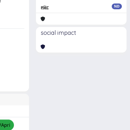
e
ND
social impact
/Apri