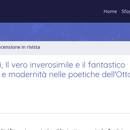
Home
Sfo
ecensione in rivista
, Il vero inverosimile e il fantastico
a e modernità nelle poetiche dell'Ott