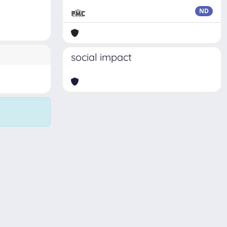
ND
social impact