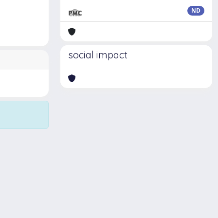
ND
social impact