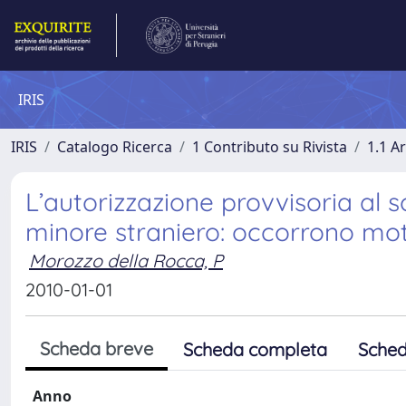
IRIS
IRIS
Catalogo Ricerca
1 Contributo su Rivista
1.1 Ar
L’autorizzazione provvisoria al s
minore straniero: occorrono moti
Morozzo della Rocca, P
2010-01-01
Scheda breve
Scheda completa
Sched
Anno