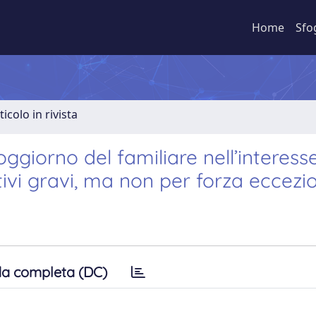
Home
Sfo
ticolo in rivista
oggiorno del familiare nell’interess
vi gravi, ma non per forza eccezio
a completa (DC)