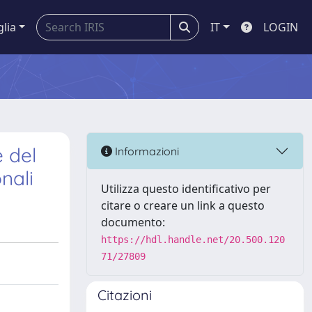
glia
IT
LOGIN
e del
Informazioni
nali
Utilizza questo identificativo per
citare o creare un link a questo
documento:
https://hdl.handle.net/20.500.120
71/27809
Citazioni