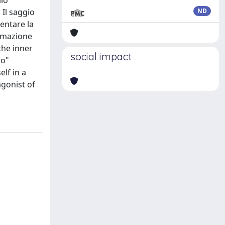
llo
 Il saggio
ND
mentare la
temazione
the inner
social impact
io"
elf in a
agonist of