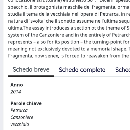
collocazione strutturale) èil sonetto 361, "Dicemi spess
specchio, il protagonista maschile dei fragmenta, ormai s
studia il tema della vecchiaia nell'opera di Petrarca, in r
natura di 'svolta' che il sonetto assume nell'ultima s
ultima.The essay introduces a section ot the theme of 
system of the Canzoniere and in the entirely of Petrarc
represents – also for its position – the turning-point fo
meaning not exclusively devoted to a memorial shape. T
Fragmenta, now senex, is forced to reawaken from the 
Scheda breve
Scheda completa
Sche
Anno
2014
Parole chiave
Petrarca
Canzoniere
vecchiaia