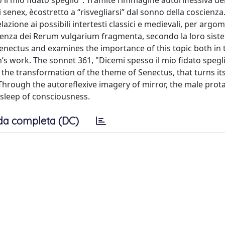
o il mio fidato speglio". Tramite l’immagine autoriflessiva de
enex, ècostretto a “risvegliarsi” dal sonno della coscienza.
elazione ai possibili intertesti classici e medievali, per argo
equenza dei Rerum vulgarium fragmenta, secondo la loro sis
Senectus and examines the importance of this topic both in 
h’s work. The sonnet 361, "Dicemi spesso il mio fidato spegl
r the transformation of the theme of Senectus, that turns its
hrough the autoreflexive imagery of mirror, the male prot
sleep of consciousness.
da completa (DC)