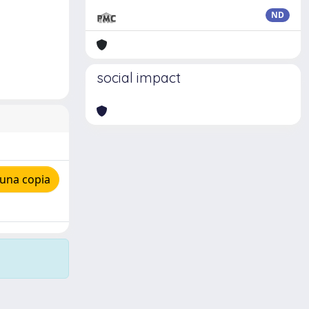
ND
social impact
 una copia