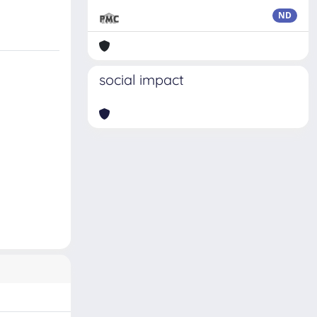
ND
social impact