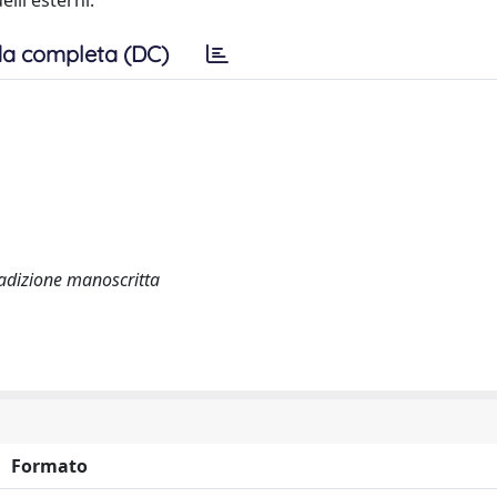
lli esterni.
a completa (DC)
radizione manoscritta
Formato