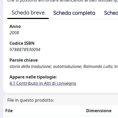
che si possono affrontare affiancando ai dati testuali que
Scheda breve
Scheda completa
Sched
Anno
2008
Codice ISBN
9788878930094
Parole chiave
storia della traduzione; autotraduzione; Raimondo Lullo; t
Appare nelle tipologie:
4.1 Contributo in Atti di convegno
File in questo prodotto:
File
Dimensione