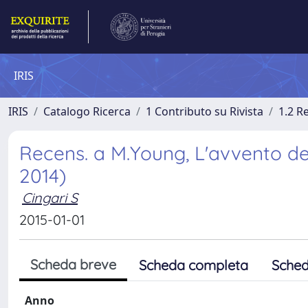
IRIS
IRIS
Catalogo Ricerca
1 Contributo su Rivista
1.2 R
Recens. a M.Young, L'avvento del
2014)
Cingari S
2015-01-01
Scheda breve
Scheda completa
Sched
Anno