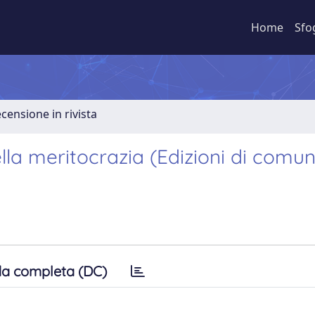
Home
Sfo
ecensione in rivista
la meritocrazia (Edizioni di comun
a completa (DC)