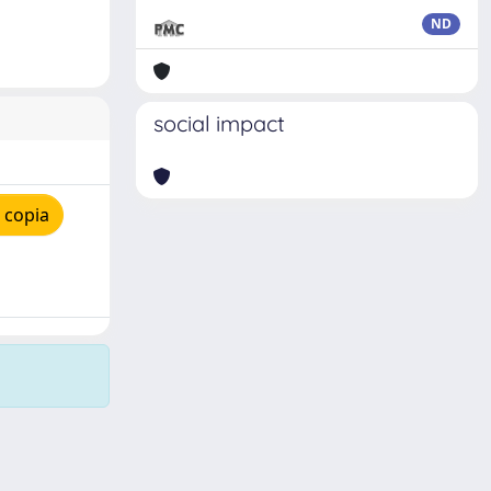
ND
social impact
 copia