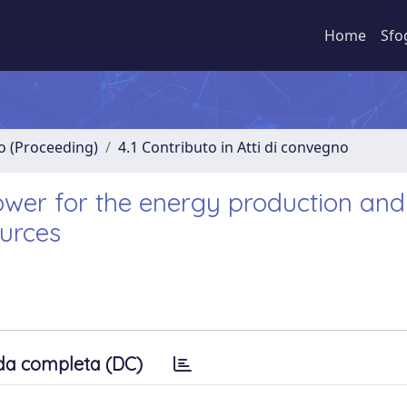
Home
Sfo
no (Proceeding)
4.1 Contributo in Atti di convegno
ower for the energy production and
urces
da completa (DC)