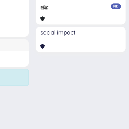
ND
social impact