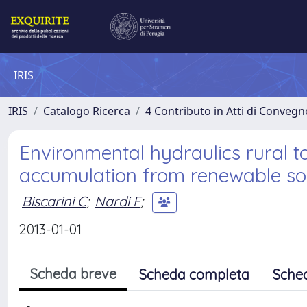
IRIS
IRIS
Catalogo Ricerca
4 Contributo in Atti di Conveg
Environmental hydraulics rural t
accumulation from renewable so
Biscarini C
;
Nardi F
;
2013-01-01
Scheda breve
Scheda completa
Sche