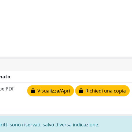
mato
be PDF
Visualizza/Apri
Richiedi una copia
ritti sono riservati, salvo diversa indicazione.