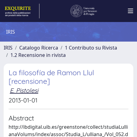
IRIS
IRIS
Catalogo Ricerca
1 Contributo su Rivista
1.2 Recensione in rivista
La filosofía de Ramon Llul
[recensione]
E. Pistolesi
2013-01-01
Abstract
http://ibdigital.uib.es/greenstone/collect/studiaLulli
anaVolums/index/assoc/Studia_L/ulliana_/Vol_052.d