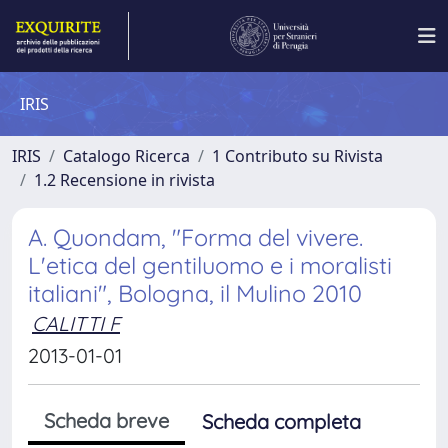
IRIS
IRIS
Catalogo Ricerca
1 Contributo su Rivista
1.2 Recensione in rivista
A. Quondam, "Forma del vivere.
L'etica del gentiluomo e i moralisti
italiani", Bologna, il Mulino 2010
CALITTI F
2013-01-01
Scheda breve
Scheda completa