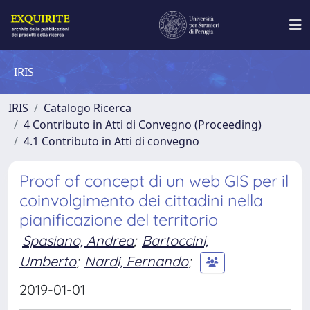
IRIS
IRIS
Catalogo Ricerca
4 Contributo in Atti di Convegno (Proceeding)
4.1 Contributo in Atti di convegno
Proof of concept di un web GIS per il
coinvolgimento dei cittadini nella
pianificazione del territorio
Spasiano, Andrea
;
Bartoccini,
Umberto
;
Nardi, Fernando
;
2019-01-01