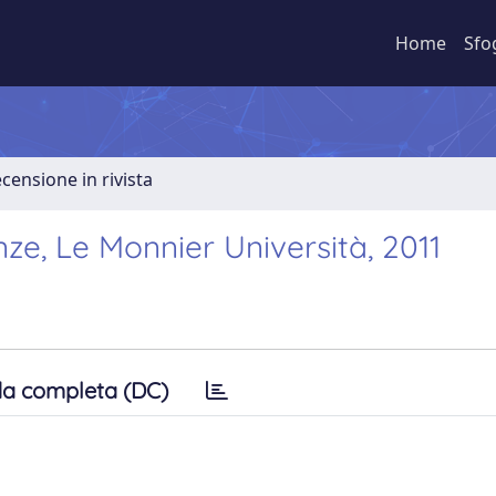
Home
Sfo
ecensione in rivista
nze, Le Monnier Università, 2011
a completa (DC)