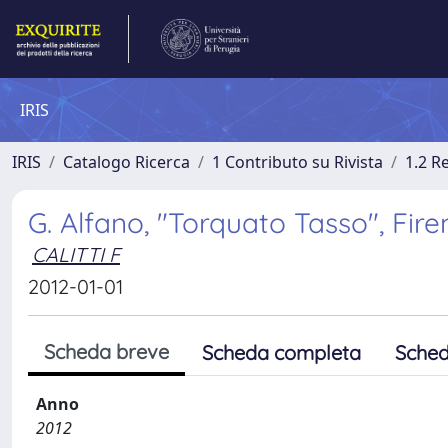
IRIS
IRIS
Catalogo Ricerca
1 Contributo su Rivista
1.2 R
G. Alfano, "Torquato Tasso", Fire
CALITTI F
2012-01-01
Scheda breve
Scheda completa
Sched
Anno
2012