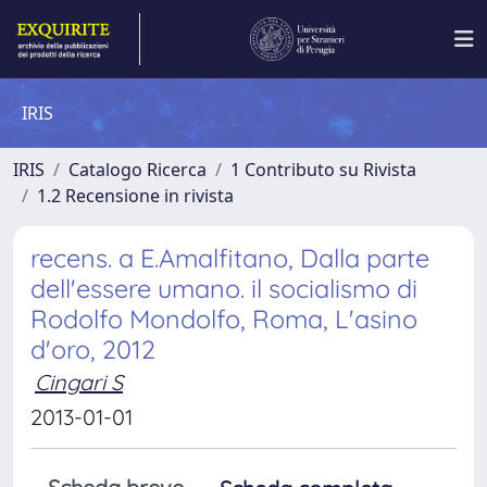
IRIS
IRIS
Catalogo Ricerca
1 Contributo su Rivista
1.2 Recensione in rivista
recens. a E.Amalfitano, Dalla parte
dell'essere umano. il socialismo di
Rodolfo Mondolfo, Roma, L'asino
d'oro, 2012
Cingari S
2013-01-01