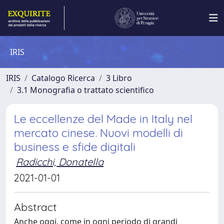
IRIS
IRIS
Catalogo Ricerca
3 Libro
3.1 Monografia o trattato scientifico
Le eccellenze del Made in Italy nel
mercato cinese. Nuovi modelli di
business e sfide digitali
Radicchi, Donatella
2021-01-01
Abstract
Anche oggi, come in ogni periodo di grandi