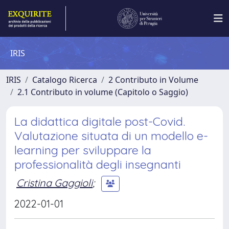
IRIS
IRIS
Catalogo Ricerca
2 Contributo in Volume
2.1 Contributo in volume (Capitolo o Saggio)
La didattica digitale post-Covid.
Valutazione situata di un modello e-
learning per sviluppare la
professionalità degli insegnanti
Cristina Gaggioli
;
2022-01-01