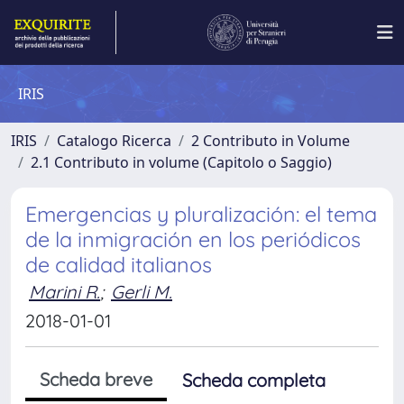
IRIS
IRIS
Catalogo Ricerca
2 Contributo in Volume
2.1 Contributo in volume (Capitolo o Saggio)
Emergencias y pluralización: el tema
de la inmigración en los periódicos
de calidad italianos
Marini R.
;
Gerli M.
2018-01-01
Scheda breve
Scheda completa