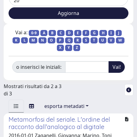
Vai a:
0-9
A
B
C
D
E
F
G
H
I
J
K
L
M
N
O
P
Q
R
S
T
U
V
W
X
Y
Z
o inserisci le iniziali:
Mostrati risultati da 2 a 3
di 3
esporta metadati
Metamorfosi del seriale. L'ordine del
racconto dall'analogico al digitale
2016-01-01 Zaganelli, Giovanna; Marino, Toni