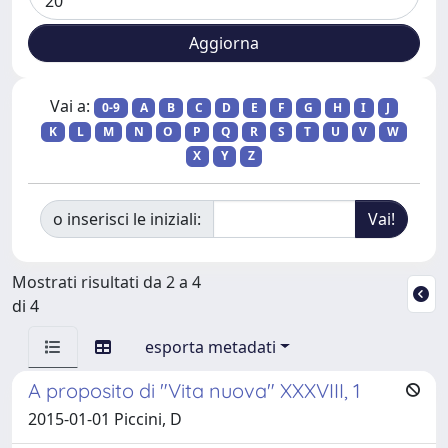
Vai a:
0-9
A
B
C
D
E
F
G
H
I
J
K
L
M
N
O
P
Q
R
S
T
U
V
W
X
Y
Z
o inserisci le iniziali:
Mostrati risultati da 2 a 4
di 4
esporta metadati
A proposito di "Vita nuova" XXXVIII, 1
2015-01-01 Piccini, D