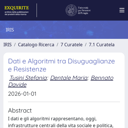
IRIS
IRIS
Catalogo Ricerca
7 Curatele
7.1 Curatela
Dati e Algoritmi tra Disuguaglianze
e Resistenze
Tusini Stefania
;
Dentale Maria
;
Bennato
Davide
2026-01-01
Abstract
I dati e gli algoritmi rappresentano, oggi,
infrastrutture centrali della vita sociale e politica,