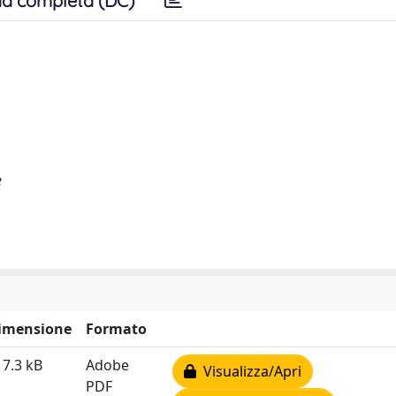
a completa (DC)
e
imensione
Formato
17.3 kB
Adobe
Visualizza/Apri
PDF