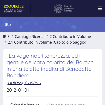
IRIS
IRIS
Catalogo Ricerca
2 Contributo in Volume
2.1 Contributo in volume (Capitolo o Saggio)
"La vaga nobil tenerezza, ed il
gentile delicato colorito del Barocci"
in una teletta inedita di Benedetto
Bandiera
Galassi, Cristina
2012-01-01