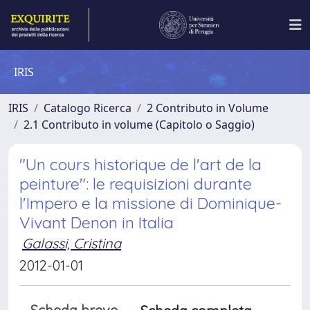
IRIS
IRIS
Catalogo Ricerca
2 Contributo in Volume
2.1 Contributo in volume (Capitolo o Saggio)
"Un cours historique de l'art de la
peinture": le requisizioni durante
l'Impero e la missione di Dominique-
Vivant Denon in Italia
Galassi, Cristina
2012-01-01