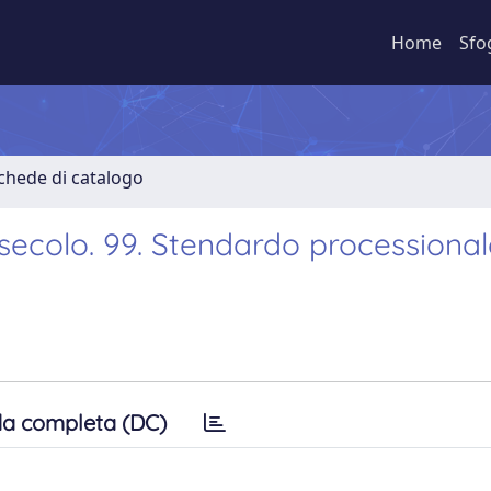
Home
Sfo
Schede di catalogo
 secolo. 99. Stendardo processiona
a completa (DC)