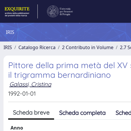
IRIS
IRIS
Catalogo Ricerca
2 Contributo in Volume
2.7 
Pittore della prima metà del XV
il trigramma bernardiniano
Galassi, Cristina
1992-01-01
Scheda breve
Scheda completa
Sched
Anno