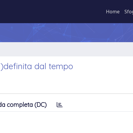
Home
Sfo
ri)definita dal tempo
da completa (DC)