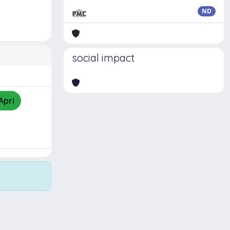
ND
social impact
Apri