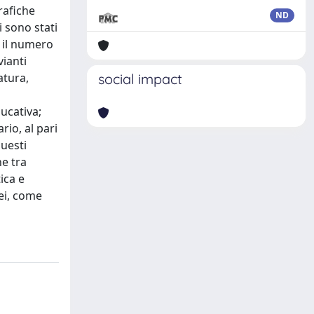
rafiche
ND
i sono stati
e il numero
vianti
atura,
social impact
ducativa;
rio, al pari
Questi
e tra
ica e
nei, come