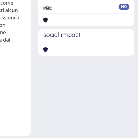
va come
ND
ti alcun
issioni o
non
one
social impact
a dal