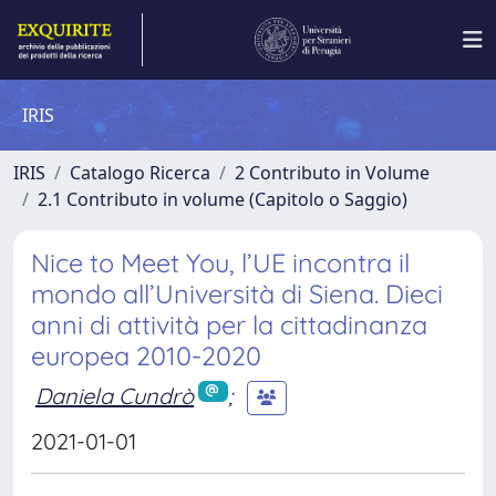
IRIS
IRIS
Catalogo Ricerca
2 Contributo in Volume
2.1 Contributo in volume (Capitolo o Saggio)
Nice to Meet You, l’UE incontra il
mondo all’Università di Siena. Dieci
anni di attività per la cittadinanza
europea 2010-2020
Daniela Cundrò
;
2021-01-01