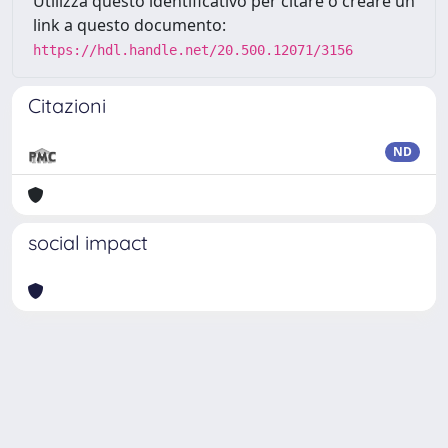
Utilizza questo identificativo per citare o creare un
link a questo documento:
https://hdl.handle.net/20.500.12071/3156
Citazioni
ND
social impact
Powered by
IRIS
-
about IRIS
-
Utilizzo dei cookie
Copyright © 2026