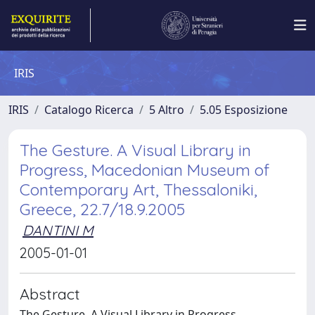
IRIS
IRIS
Catalogo Ricerca
5 Altro
5.05 Esposizione
The Gesture. A Visual Library in
Progress, Macedonian Museum of
Contemporary Art, Thessaloniki,
Greece, 22.7/18.9.2005
DANTINI M
2005-01-01
Abstract
The Gesture. A Visual Library in Progress,