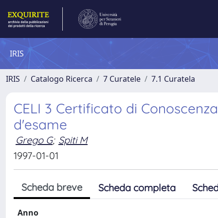
IRIS
IRIS
Catalogo Ricerca
7 Curatele
7.1 Curatela
CELI 3 Certificato di Conoscenza 
d'esame
Grego G
;
Spiti M
1997-01-01
Scheda breve
Scheda completa
Sched
Anno