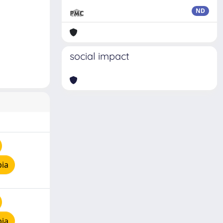
ND
social impact
pia
pia