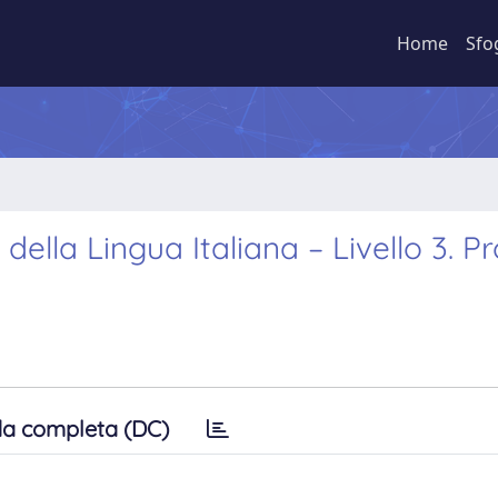
Home
Sfo
della Lingua Italiana – Livello 3. P
a completa (DC)