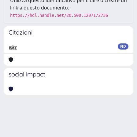
Utilizza questo identificativo per citare o creare un
link a questo documento:
https://hdl.handle.net/20.500.12071/2736
Citazioni
ND
social impact
Powered by
IRIS
-
about IRIS
-
Utilizzo dei cookie
Copyright © 2026