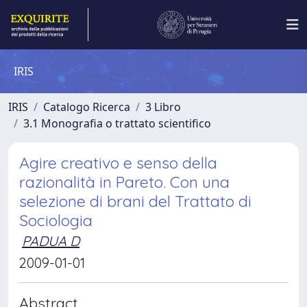
IRIS
IRIS
Catalogo Ricerca
3 Libro
3.1 Monografia o trattato scientifico
Agire creativo e senso della
razionalità in Pareto. Con una
selezione di brani del Trattato di
Sociologia
PADUA D
2009-01-01
Abstract