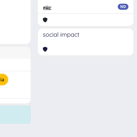
ND
social impact
ia