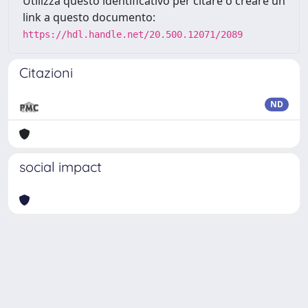
Utilizza questo identificativo per citare o creare un
link a questo documento:
https://hdl.handle.net/20.500.12071/2089
Citazioni
ND
social impact
Powered by
IRIS
-
about IRIS
-
Utilizzo dei cookie
Copyright © 2026