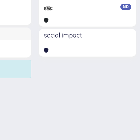
ND
social impact